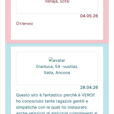
Venäjä, Sotši
04.05.26
Отлично
Gianluca, 54 -vuotias.
Italia, Ancona
28.04.26
Questo sito è fantastico perchè è VERO!!
ho conosciuto tante ragazze gentili e
simpatiche con le quali ho instaurato
anche relazioni di amicizia! complimenti ai