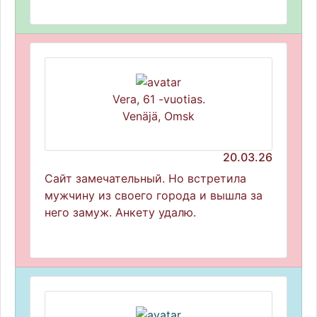
Vera, 61 -vuotias.
Venäjä, Omsk
20.03.26
Сайт замечательный. Но встретила
мужчину из своего города и вышла за
него замуж. Анкету удалю.